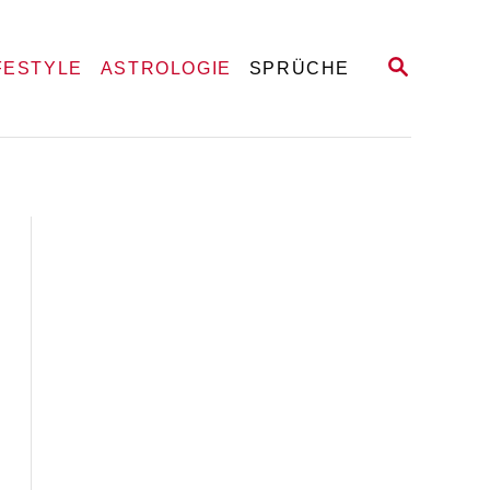
S
FESTYLE
ASTROLOGIE
SPRÜCHE
E
A
R
C
H