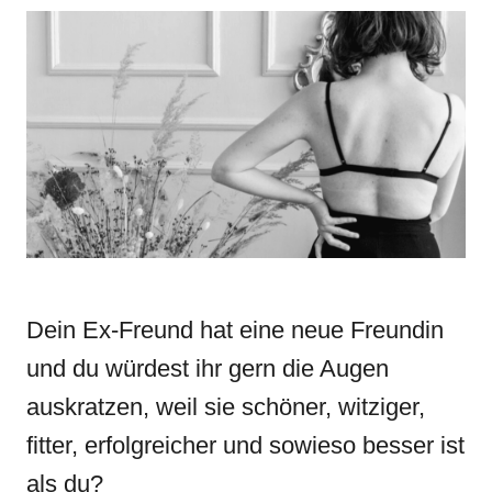
r
e
e
d
g
o
o
n
r
i
e
s
Dein Ex-Freund hat eine neue Freundin
und du würdest ihr gern die Augen
auskratzen, weil sie schöner, witziger,
fitter, erfolgreicher und sowieso besser ist
als du?