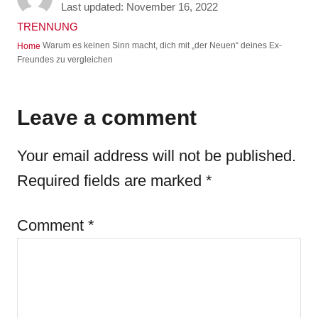
u
P
Last updated:
November 16, 2022
t
o
C
TRENNUNG
h
s
a
Warum es keinen Sinn macht, dich mit „der Neuen“ deines Ex-
Home
o
t
t
Freundes zu vergleichen
r
e
e
d
g
o
o
Leave a comment
n
r
i
Your email address will not be published.
e
s
Required fields are marked
*
Comment
*