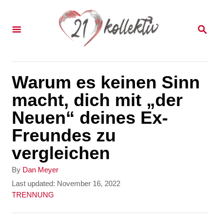
S
k
S
E
i
A
p
R
C
t
Warum es keinen Sinn
H
o
macht, dich mit „der
C
Neuen“ deines Ex-
o
Freundes zu
n
vergleichen
t
A
By
Dan Meyer
e
u
P
Last updated:
November 16, 2022
t
o
C
TRENNUNG
n
h
s
a
t
o
t
t