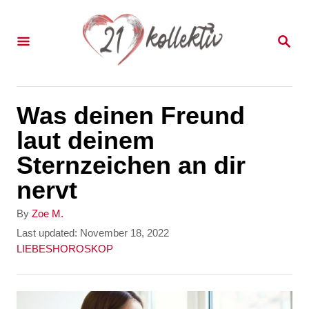
S
k
S
E
i
A
p
R
C
t
Was deinen Freund
H
o
laut deinem
C
Sternzeichen an dir
o
nervt
n
A
By
Zoe M.
t
u
P
Last updated:
November 18, 2022
t
o
C
LIEBESHOROSKOP
e
h
s
a
n
o
t
t
r
e
e
t