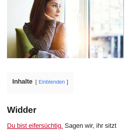
d
g
o
o
n
r
i
e
s
Inhalte
Einblenden
Widder
Du bist eifersüchtig.
Sagen wir, ihr sitzt