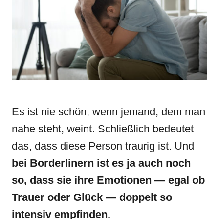
n
r
i
e
s
Es ist nie schön, wenn jemand, dem man
nahe steht, weint. Schließlich bedeutet
das, dass diese Person traurig ist. Und
bei Borderlinern ist es ja auch noch
so, dass sie ihre Emotionen — egal ob
Trauer oder Glück — doppelt so
intensiv empfinden.