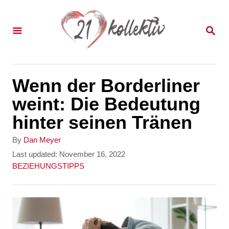
S
k
S
E
i
A
p
R
C
t
Wenn der Borderliner
H
o
weint: Die Bedeutung
C
hinter seinen Tränen
o
A
By
Dan Meyer
n
u
P
Last updated:
November 16, 2022
t
o
C
BEZIEHUNGSTIPPS
t
h
s
a
e
o
t
t
r
e
e
n
d
g
t
o
o