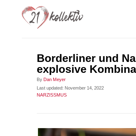
S
k
i
p
t
Borderliner und Na
o
explosive Kombina
C
o
A
By
Dan Meyer
u
P
Last updated:
November 14, 2022
n
t
o
C
NARZISSMUS
t
h
s
a
o
t
t
e
r
e
e
n
d
g
o
o
t