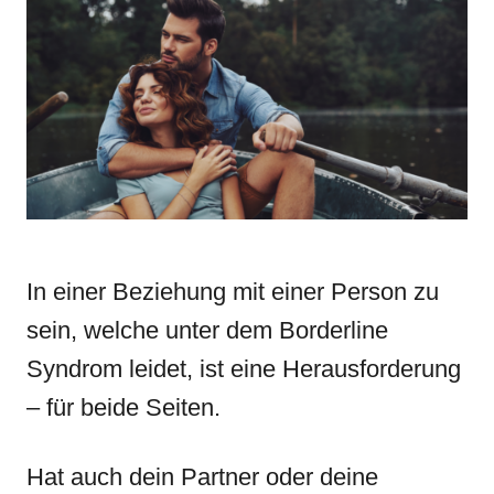
d
g
o
o
n
r
i
e
s
In einer Beziehung mit einer Person zu
sein, welche unter dem Borderline
Syndrom leidet, ist eine Herausforderung
– für beide Seiten.
Hat auch dein Partner oder deine