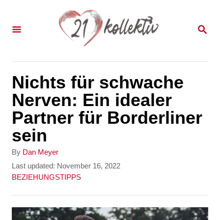
S
k
S
E
i
A
p
R
C
t
Nichts für schwache
H
o
Nerven: Ein idealer
C
Partner für Borderliner
o
sein
n
A
By
Dan Meyer
t
u
P
Last updated:
November 16, 2022
t
o
C
BEZIEHUNGSTIPPS
e
h
s
a
n
o
t
t
r
e
e
t