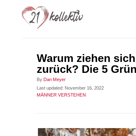
S
k
i
p
t
Warum ziehen sich
o
zurück? Die 5 Grü
C
o
A
By
Dan Meyer
u
P
Last updated:
November 16, 2022
n
t
o
C
MÄNNER VERSTEHEN
t
h
s
a
o
t
t
e
r
e
e
n
d
g
o
o
t