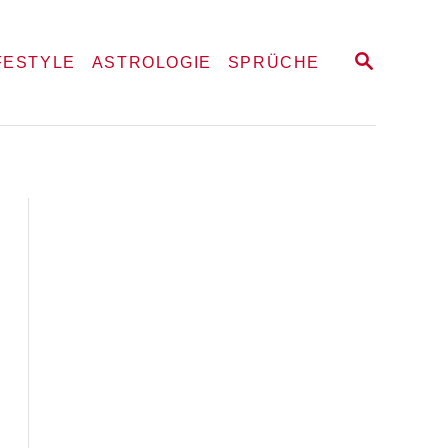
S
FESTYLE
ASTROLOGIE
SPRÜCHE
E
A
R
C
H