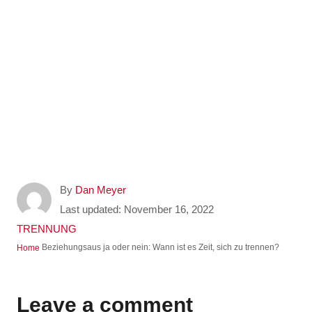
A
By
Dan Meyer
u
P
Last updated:
November 16, 2022
t
o
C
TRENNUNG
h
s
a
Beziehungsaus ja oder nein: Wann ist es Zeit, sich zu trennen?
Home
o
t
t
r
e
e
d
g
Leave a comment
o
o