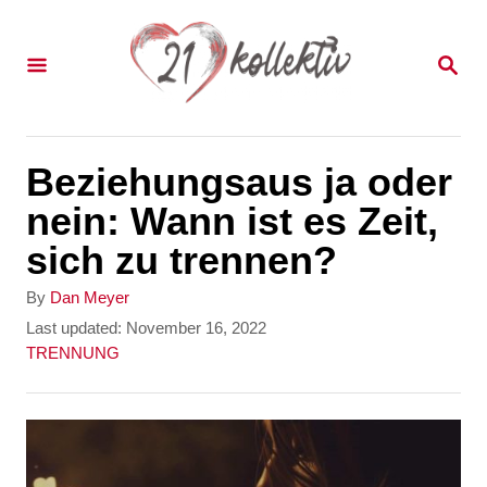
S
k
S
E
i
A
p
R
C
t
Beziehungsaus ja oder
H
o
nein: Wann ist es Zeit,
C
sich zu trennen?
o
A
By
Dan Meyer
n
u
P
Last updated:
November 16, 2022
t
o
C
TRENNUNG
t
h
s
a
e
o
t
t
r
e
e
n
d
g
t
o
o