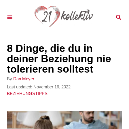
S
k
S
E
i
A
p
R
C
t
8 Dinge, die du in
H
o
deiner Beziehung nie
C
tolerieren solltest
o
A
By
Dan Meyer
n
u
P
Last updated:
November 16, 2022
t
o
C
BEZIEHUNGSTIPPS
t
h
s
a
e
o
t
t
r
e
e
n
d
g
t
o
o