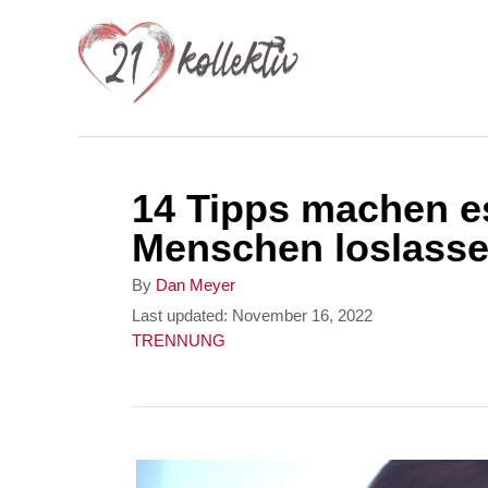
S
k
i
p
t
14 Tipps machen e
o
Menschen loslasse
C
o
A
By
Dan Meyer
u
P
Last updated:
November 16, 2022
n
t
o
C
TRENNUNG
t
h
s
a
o
t
t
e
r
e
e
n
d
g
o
o
t