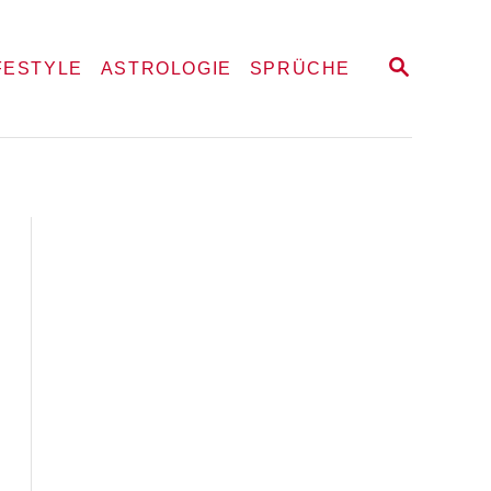
S
FESTYLE
ASTROLOGIE
SPRÜCHE
E
A
R
C
H