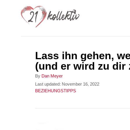
S
k
i
p
t
Lass ihn gehen, we
o
(und er wird zu di
C
o
A
By
Dan Meyer
u
P
Last updated:
November 16, 2022
n
t
o
C
BEZIEHUNGSTIPPS
t
h
s
a
o
t
t
e
r
e
e
n
d
g
o
o
t