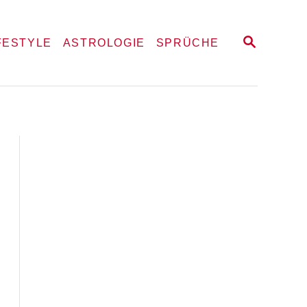
S
FESTYLE
ASTROLOGIE
SPRÜCHE
E
A
R
C
H