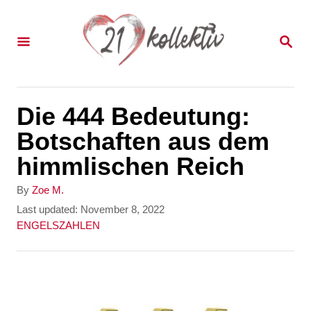
S
k
S
E
i
A
p
R
C
t
Die 444 Bedeutung:
H
o
Botschaften aus dem
C
himmlischen Reich
o
A
By
Zoe M.
n
u
P
Last updated:
November 8, 2022
t
o
C
ENGELSZAHLEN
t
h
s
a
e
o
t
t
r
e
e
n
d
g
t
o
o