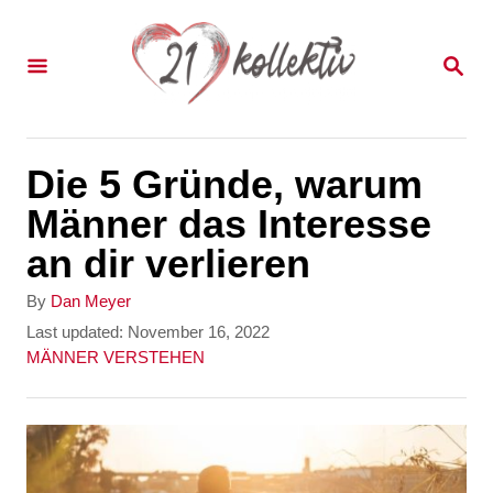
S
k
S
E
i
A
p
R
C
t
Die 5 Gründe, warum
H
o
Männer das Interesse
C
an dir verlieren
o
A
By
Dan Meyer
n
u
P
Last updated:
November 16, 2022
t
o
C
MÄNNER VERSTEHEN
t
h
s
a
e
o
t
t
r
e
e
n
d
g
t
o
o