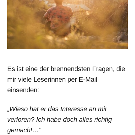
n
r
i
e
s
Es ist eine der brennendsten Fragen, die
mir viele Leserinnen per E-Mail
einsenden:
„Wieso hat er das Interesse an mir
verloren? Ich habe doch alles richtig
gemacht…“