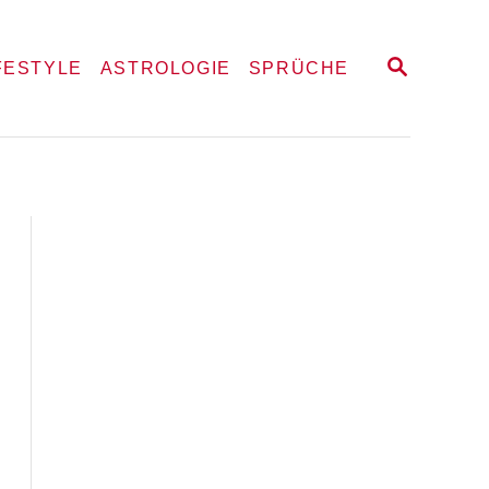
S
FESTYLE
ASTROLOGIE
SPRÜCHE
E
A
R
C
H