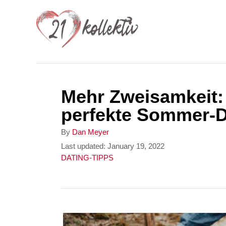
S
k
i
p
t
Mehr Zweisamkeit: 
o
perfekte Sommer-D
C
o
A
By
Dan Meyer
u
P
Last updated:
January 19, 2022
n
t
o
C
DATING-TIPPS
t
h
s
a
o
t
t
e
r
e
e
n
d
g
o
o
t