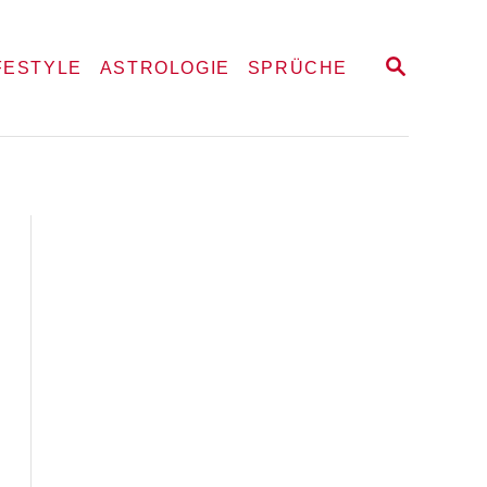
S
FESTYLE
ASTROLOGIE
SPRÜCHE
E
A
R
C
H