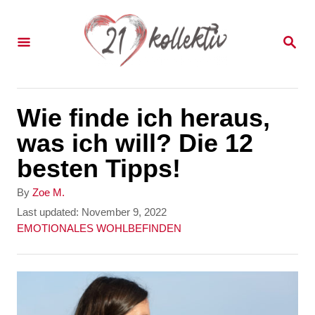
S
k
S
E
i
A
p
R
C
t
Wie finde ich heraus,
H
o
was ich will? Die 12
C
besten Tipps!
o
A
By
Zoe M.
n
u
P
Last updated:
November 9, 2022
t
o
C
EMOTIONALES WOHLBEFINDEN
t
h
s
a
e
o
t
t
r
e
e
n
d
g
t
o
o