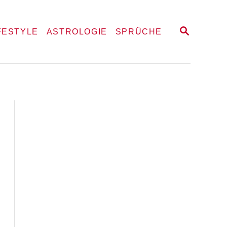
S
FESTYLE
ASTROLOGIE
SPRÜCHE
E
A
R
C
H