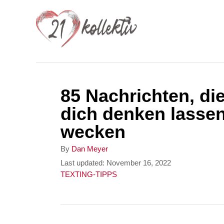
S
k
i
p
t
85 Nachrichten, di
o
dich denken lasse
C
wecken
o
n
A
By
Dan Meyer
u
P
Last updated:
November 16, 2022
t
t
o
C
TEXTING-TIPPS
e
h
s
a
o
t
t
n
r
e
e
t
d
g