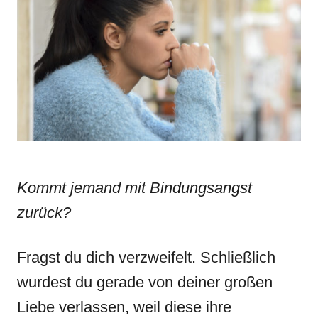
d
g
o
o
n
r
i
e
s
Kommt jemand mit
Bindungsangst
zurück?
Fragst du dich verzweifelt. Schließlich
wurdest du gerade von deiner großen
Liebe verlassen, weil diese ihre