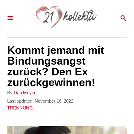
S
k
S
E
i
A
p
R
C
t
Kommt jemand mit
H
o
Bindungsangst
C
zurück? Den Ex
o
zurückgewinnen!
n
A
By
Dan Meyer
t
u
P
Last updated:
November 16, 2022
t
o
C
TRENNUNG
e
h
s
a
n
o
t
t
r
e
e
t