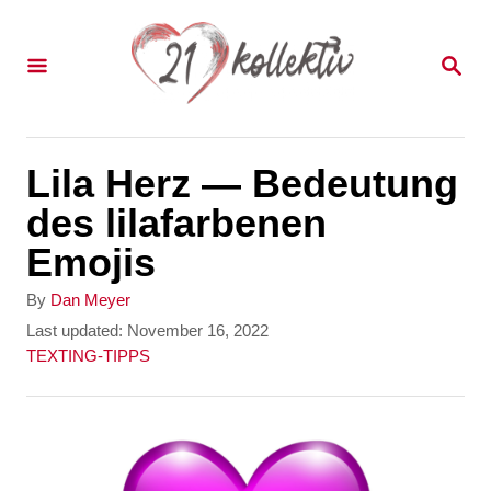
S
k
S
E
i
A
p
R
C
t
Lila Herz — Bedeutung
H
o
des lilafarbenen
C
Emojis
o
A
By
Dan Meyer
n
u
P
Last updated:
November 16, 2022
t
o
C
TEXTING-TIPPS
t
h
s
a
e
o
t
t
r
e
e
n
d
g
t
o
o