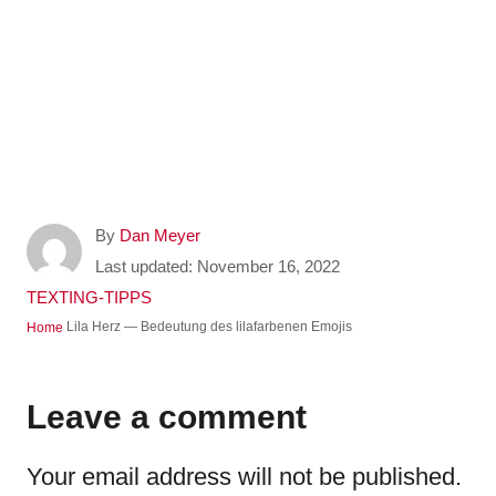
A
By
Dan Meyer
u
P
Last updated:
November 16, 2022
t
o
C
TEXTING-TIPPS
h
s
a
Lila Herz — Bedeutung des lilafarbenen Emojis
Home
o
t
t
r
e
e
d
g
Leave a comment
o
o
n
r
Your email address will not be published.
i