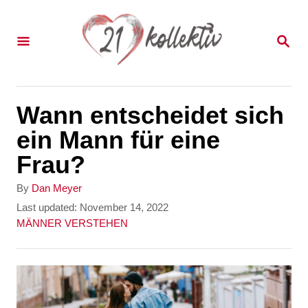
S
k
S
E
i
A
p
R
C
t
Wann entscheidet sich
H
o
ein Mann für eine
C
Frau?
o
A
By
Dan Meyer
n
u
P
Last updated:
November 14, 2022
t
o
C
MÄNNER VERSTEHEN
t
h
s
a
e
o
t
t
r
e
e
n
d
g
t
o
o