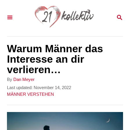
S
k
S
E
i
A
p
R
C
t
Warum Männer das
H
o
Interesse an dir
C
verlieren…
o
A
By
Dan Meyer
n
u
P
Last updated:
November 14, 2022
t
o
C
MÄNNER VERSTEHEN
t
h
s
a
e
o
t
t
r
e
e
n
d
g
t
o
o