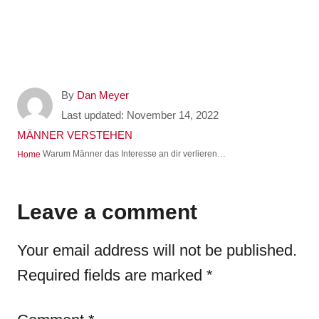
A
By
Dan Meyer
u
P
Last updated:
November 14, 2022
t
o
C
MÄNNER VERSTEHEN
h
s
a
Warum Männer das Interesse an dir verlieren…
Home
o
t
t
r
e
e
d
g
Leave a comment
o
o
n
r
Your email address will not be published.
i
e
Required fields are marked
*
s