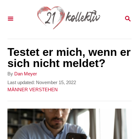
S
k
S
E
i
A
p
R
C
t
Testet er mich, wenn er
H
o
sich nicht meldet?
C
A
By
Dan Meyer
o
u
P
Last updated:
November 15, 2022
t
o
C
MÄNNER VERSTEHEN
n
h
s
a
t
o
t
t
r
e
e
e
d
g
n
o
o
n
r
t