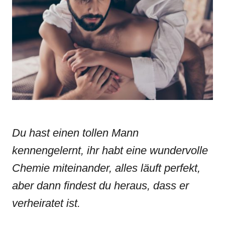
d
g
o
o
n
r
i
e
s
Du hast einen tollen Mann
kennengelernt, ihr habt eine wundervolle
Chemie miteinander, alles läuft perfekt,
aber dann findest du heraus, dass er
verheiratet ist.