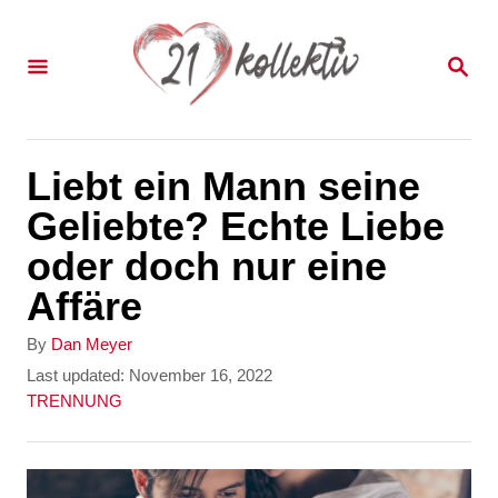
S
k
S
E
i
A
p
R
C
t
Liebt ein Mann seine
H
o
Geliebte? Echte Liebe
C
oder doch nur eine
o
Affäre
n
A
By
Dan Meyer
t
u
P
Last updated:
November 16, 2022
t
o
C
TRENNUNG
e
h
s
a
n
o
t
t
r
e
e
t