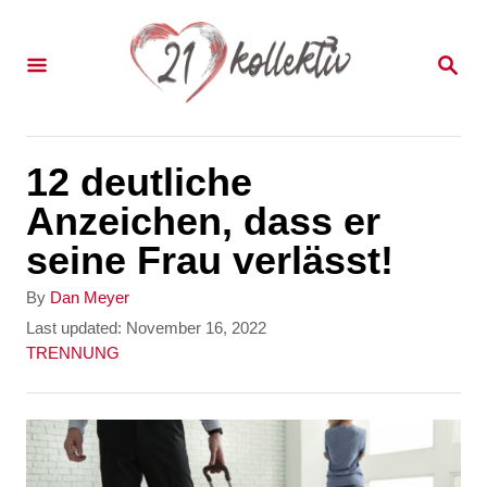
S
k
S
E
i
A
p
R
C
t
12 deutliche
H
o
Anzeichen, dass er
C
seine Frau verlässt!
o
A
By
Dan Meyer
n
u
P
Last updated:
November 16, 2022
t
o
C
TRENNUNG
t
h
s
a
e
o
t
t
r
e
e
n
d
g
t
o
o