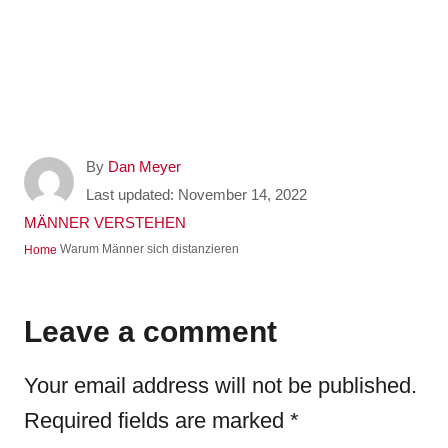
A
By
Dan Meyer
u
P
Last updated:
November 14, 2022
t
o
C
MÄNNER VERSTEHEN
h
s
a
Warum Männer sich distanzieren
Home
o
t
t
r
e
e
d
g
Leave a comment
o
o
n
r
Your email address will not be published.
i
e
Required fields are marked
*
s