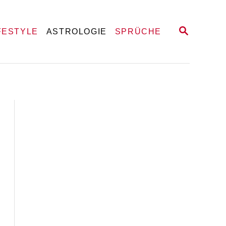
S
FESTYLE
ASTROLOGIE
SPRÜCHE
E
A
R
C
H