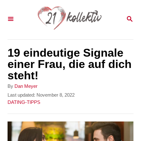
S
k
S
E
i
A
p
R
C
t
19 eindeutige Signale
H
o
einer Frau, die auf dich
C
steht!
o
A
By
Dan Meyer
n
u
P
Last updated:
November 8, 2022
t
o
C
DATING-TIPPS
t
h
s
a
e
o
t
t
r
e
e
n
d
g
t
o
o