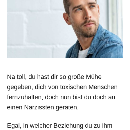
d
g
o
o
n
r
i
e
s
Na toll, du hast dir so große Mühe
gegeben, dich von toxischen Menschen
fernzuhalten, doch nun bist du doch an
einen Narzissten geraten.
Egal, in welcher Beziehung du zu ihm