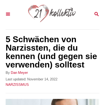
S
k
S
E
i
A
p
R
C
t
5 Schwächen von
H
o
Narzissten, die du
C
kennen (und gegen sie
o
verwenden) solltest
n
A
By
Dan Meyer
t
u
P
Last updated:
November 14, 2022
t
o
C
NARZISSMUS
e
h
s
a
n
o
t
t
r
e
e
t